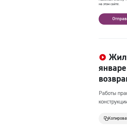
на этом сайте.
Отправ
Жиль
январе
возвра
Работы пра
конструкци
Копирова