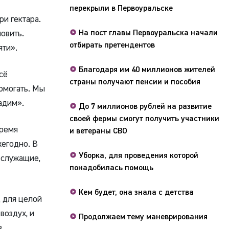
перекрыли в Первоуральске
ри гектара.
овить.
На пост главы Первоуральска начали
отбирать претендентов
яти».
Благодаря им 40 миллионов жителей
сё
страны получают пенсии и пособия
омогать. Мы
дадим».
До 7 миллионов рублей на развитие
своей фермы смогут получить участники
время
и ветераны СВО
жегодно. В
Уборка, для проведения которой
 служащие,
понадобилась помощь
Кем будет, она знала с детства
для целой
воздух, и
Продолжаем тему маневрирования
з