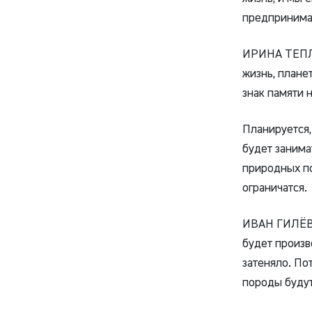
предпринимат
ИРИНА ТЕПЛ
жизнь, плане
знак памяти н
Планируется,
будет занима
природных по
ограничатся.
ИВАН ГИЛЁВ
будет произв
затеняло. По
породы будут