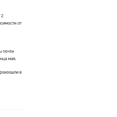
12
исимости от
ы почти
нца мая.
произошли в