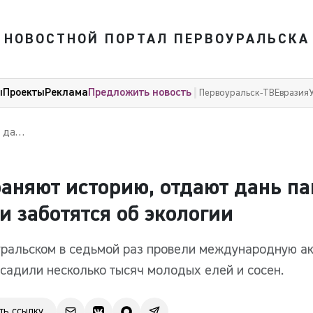
НОВОСТНОЙ ПОРТАЛ ПЕРВОУРАЛЬСКА
ы
Проекты
Реклама
Предложить новость
Первоуральск-ТВ
Евразия
кологии
аняют историю, отдают дань п
 и заботятся об экологии
ральском в седьмой раз провели международную а
ысадили несколько тысяч молодых елей и сосен.
ть ссылку