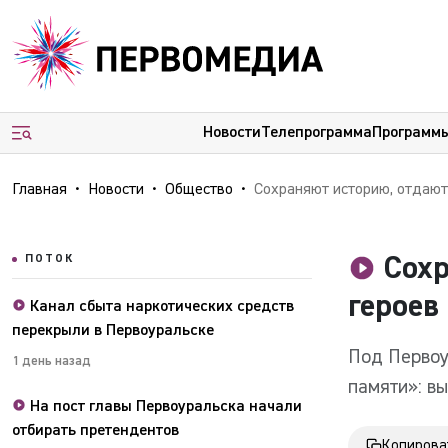
Новости
Телепрограмма
Программ
Главная
Новости
Общество
Сохраняют историю, отдают дань памяти героев и заботятся об э
ПОТОК
Сохр
героев
Канал сбыта наркотических средств
перекрыли в Первоуральске
Под Первоу
1 день назад
памяти»: в
На пост главы Первоуральска начали
отбирать претендентов
Копирова