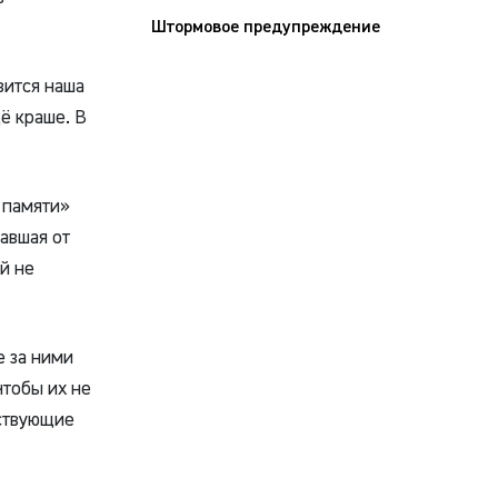
Штормовое предупреждение
ится наша
щё краше. В
 памяти»
давшая от
й не
за ними
чтобы их не
тствующие