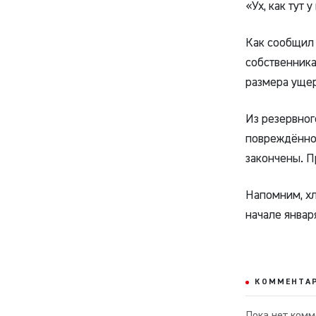
«Ух, как тут 
Как сообщил 
собственника
размера ущер
Из резервног
повреждённо
закончены. П
Напомним, хл
начале январ
КОММЕНТА