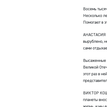
Восемь тысяч
Несколько ле
Помогают в э
АНАСТАСИЯ 
вырублено, н
сами отдыхае
Высаженные д
Великой Отеч
этот раз в н
представител
ВИКТОР КОШ
планеты вноси
жизнь, и мы е