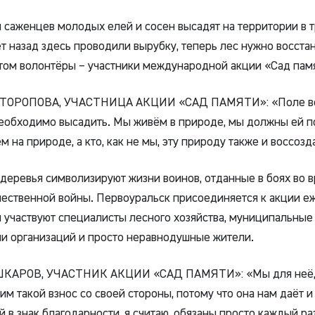
 саженцев молодых елей и сосен высадят на территории в т
т назад здесь проводили вырубку, теперь лес нужно восстан
том волонтёры – участники международной акции «Сад пам
ТОРОПОВА, УЧАСТНИЦА АКЦИИ «САД ПАМЯТИ»: «Поле в
еобходимо высадить. Мы живём в природе, мы должны ей п
м на природе, а кто, как не мы, эту природу также и воссоз
еревья символизируют жизни воинов, отданные в боях во 
ественной войны. Первоуральск присоединяется к акции е
ей участвуют специалисты лесного хозяйства, муниципальные
и организаций и просто неравнодушные жители.
КАРОВ, УЧАСТНИК АКЦИИ «САД ПАМЯТИ»: «Мы для неё, 
м такой взнос со своей стороны, потому что она нам даёт и 
й в знак благодарности, я считаю, обязаны просто каждый ра