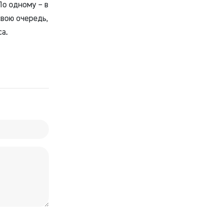
По одному – в
свою очередь,
са.